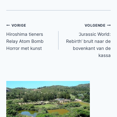
Bericht
VORIGE
VOLGENDE
Hiroshima tieners
‘Jurassic World:
navigatie
Relay Atom Bomb
Rebirth’ brult naar de
Horror met kunst
bovenkant van de
kassa