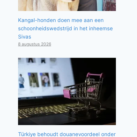
Kangal-honden doen mee aan een
schoonheidswedstrijd in het inheemse
Sivas
8 augustus 2026
Türkiye behoudt douanevoordeel onder