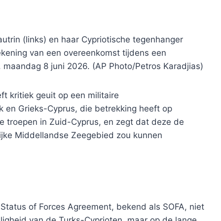
utrin (links) en haar Cypriotische tegenhanger
tekening van een overeenkomst tijdens een
, maandag 8 juni 2026. (AP Photo/Petros Karadjias)
 kritiek geuit op een militaire
 en Grieks-Cyprus, die betrekking heeft op
e troepen in Zuid-Cyprus, en zegt dat deze de
stelijke Middellandse Zeegebied zou kunnen
 de Status of Forces Agreement, bekend als SOFA, niet
eiligheid van de Turks-Cyprioten, maar op de lange