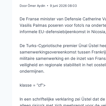
Door
Ömer Aydin
9 juni 2026 08:03
De Franse minister van Defensie Catherine Va
Vasilis Palmas poseren voor foto’s na onder
informele EU-defensiebijeenkomst in Nicosia
De Turks-Cypriotische premier Ünal Üstel heeft
samenwerkingsovereenkomst tussen Frankrijk
militaire samenwerking en de inzet van Frans
veiligheid en regionale stabiliteit in het oo
ondermijnen.
klasse = “cf”>
In een schriftelijke verklaring zei Üstel dat
alleen risico’s met zich meebrengt voor de v