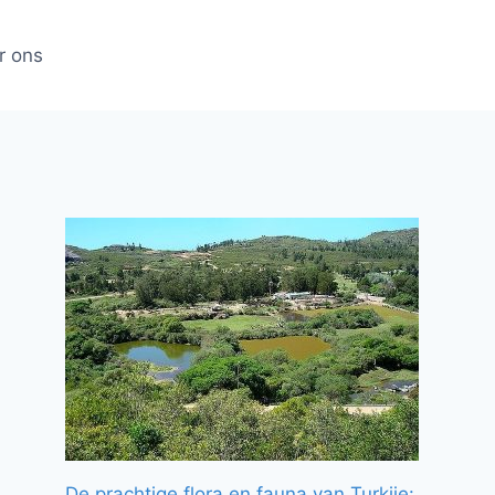
r ons
De prachtige flora en fauna van Turkije: