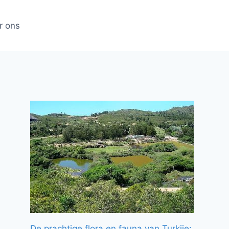
r ons
De prachtige flora en fauna van Turkije: