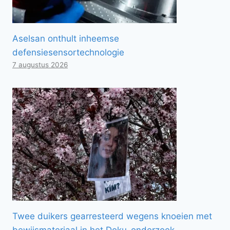
Aselsan onthult inheemse
defensiesensortechnologie
7 augustus 2026
Twee duikers gearresteerd wegens knoeien met
bewijsmateriaal in het Doku-onderzoek