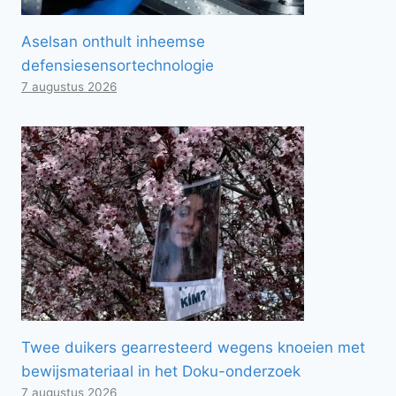
Aselsan onthult inheemse
defensiesensortechnologie
7 augustus 2026
Twee duikers gearresteerd wegens knoeien met
bewijsmateriaal in het Doku-onderzoek
7 augustus 2026