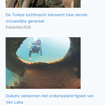
De Turkse luchtmacht benoemt haar eerste
vrouwelijke generaal
6 augustus 2026
Duikers verkennen het onderwatererfgoed van
Van Lake