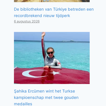
De bibliotheken van Türkiye betreden een
recordbrekend nieuw tijdperk
6 augustus 2026
Şahika Ercümen wint het Turkse
kampioenschap met twee gouden
medailles