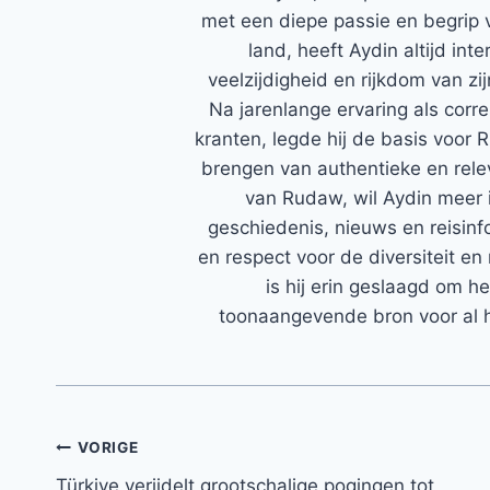
met een diepe passie en begrip 
land, heeft Aydin altijd in
veelzijdigheid en rijkdom van zi
Na jarenlange ervaring als corr
kranten, legde hij de basis voor 
brengen van authentieke en rele
van Rudaw, wil Aydin meer 
geschiedenis, nieuws en reisinfo
en respect voor de diversiteit en 
is hij erin geslaagd om h
toonaangevende bron voor al h
Bericht
VORIGE
Türkiye verijdelt grootschalige pogingen tot