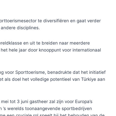
rttoerismesector te diversifiëren en gaat verder
andere disciplines.
ereldklasse en uit te breiden naar meerdere
s het hele jaar door knooppunt voor internationaal
ng voor Sporttoerisme, benadrukte dat het initiatief
t als doel het volledige potentieel van Türkiye aan
ei tot 3 juni gastheer zal zijn voor Europa’s
n ’s werelds toonaangevende sportbedrijven
e een cruciale rol speelt bij het behouden van de