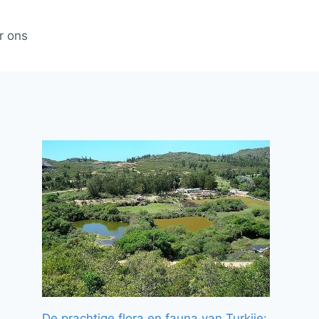
r ons
De prachtige flora en fauna van Turkije: