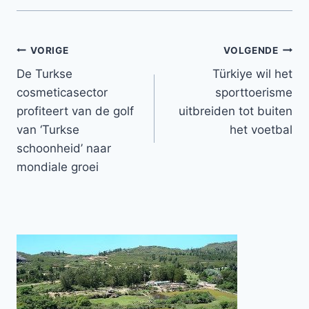
Bericht
VORIGE
VOLGENDE
De Turkse
Türkiye wil het
navigatie
cosmeticasector
sporttoerisme
profiteert van de golf
uitbreiden tot buiten
van ‘Turkse
het voetbal
schoonheid’ naar
mondiale groei