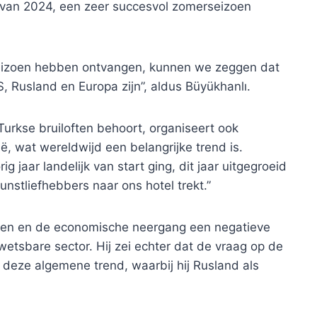
n van 2024, een zeer succesvol zomerseizoen
eizoen hebben ontvangen, kunnen we zeggen dat
, Rusland en Europa zijn”, aldus Büyükhanlı.
 Turkse bruiloften behoort, organiseert ook
ië, wat wereldwijd een belangrijke trend is.
g jaar landelijk van start ging, dit jaar uitgegroeid
kunstliefhebbers naar ons hotel trekt.”
ten en de economische neergang een negatieve
wetsbare sector. Hij zei echter dat de vraag op de
ot deze algemene trend, waarbij hij Rusland als