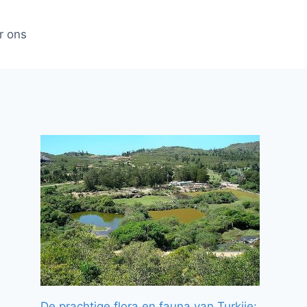
r ons
De prachtige flora en fauna van Turkije: