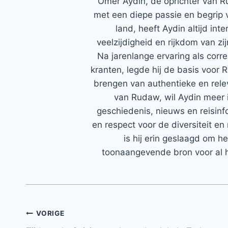
Ömer Aydin, de oprichter van R
met een diepe passie en begrip 
land, heeft Aydin altijd in
veelzijdigheid en rijkdom van zi
Na jarenlange ervaring als corr
kranten, legde hij de basis voor 
brengen van authentieke en rele
van Rudaw, wil Aydin meer 
geschiedenis, nieuws en reisinfo
en respect voor de diversiteit en 
is hij erin geslaagd om h
toonaangevende bron voor al h
Bericht
VORIGE