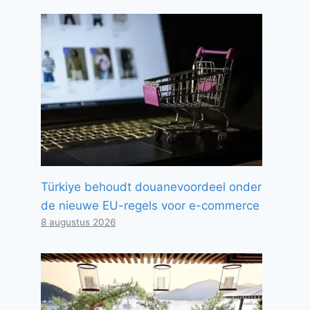
Türkiye behoudt douanevoordeel onder
de nieuwe EU-regels voor e-commerce
8 augustus 2026