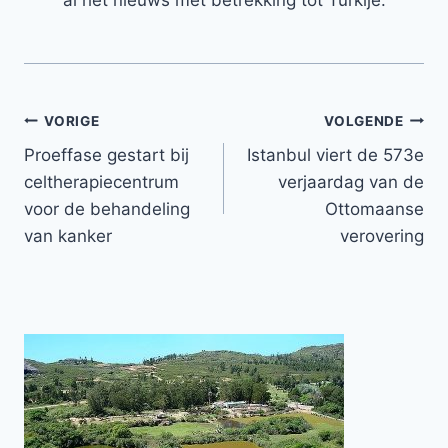
al het nieuws met betrekking tot Turkije.
Bericht
VORIGE
VOLGENDE
Proeffase gestart bij
Istanbul viert de 573e
navigatie
celtherapiecentrum
verjaardag van de
voor de behandeling
Ottomaanse
van kanker
verovering