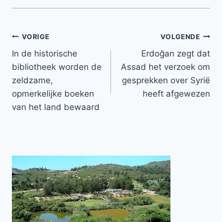
Bericht
VORIGE
VOLGENDE
In de historische
Erdoğan zegt dat
navigatie
bibliotheek worden de
Assad het verzoek om
zeldzame,
gesprekken over Syrië
opmerkelijke boeken
heeft afgewezen
van het land bewaard