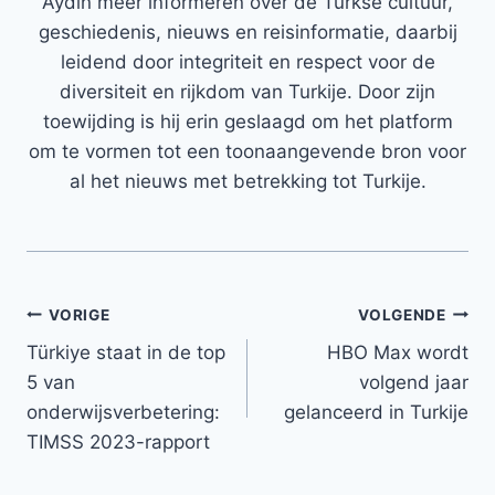
Aydin meer informeren over de Turkse cultuur,
geschiedenis, nieuws en reisinformatie, daarbij
leidend door integriteit en respect voor de
diversiteit en rijkdom van Turkije. Door zijn
toewijding is hij erin geslaagd om het platform
om te vormen tot een toonaangevende bron voor
al het nieuws met betrekking tot Turkije.
Bericht
VORIGE
VOLGENDE
Türkiye staat in de top
HBO Max wordt
navigatie
5 van
volgend jaar
onderwijsverbetering:
gelanceerd in Turkije
TIMSS 2023-rapport