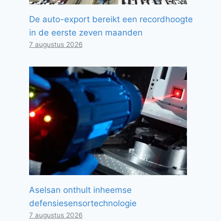
De auto-export bereikt een recordhoogte
in de eerste zeven maanden
7 augustus 2026
Aselsan onthult inheemse
defensiesensortechnologie
7 augustus 2026