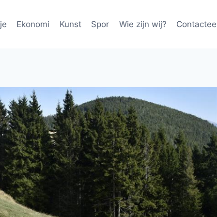
je
Ekonomi
Kunst
Spor
Wie zijn wij?
Contactee