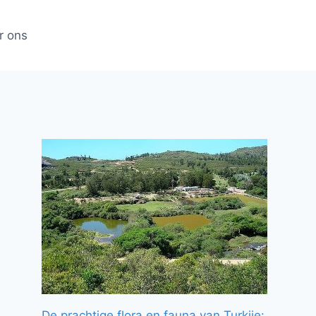
r ons
De prachtige flora en fauna van Turkije: