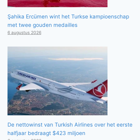
Şahika Ercümen wint het Turkse kampioenschap
met twee gouden medailles
6 augustus 2026
De nettowinst van Turkish Airlines over het eerste
halfjaar bedraagt ​​$423 miljoen