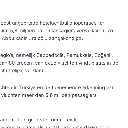
est uitgebreide heteluchtballonoperaties ter
 ruim 5,8 miljoen ballonpassagiers verwelkomd, zo
ur Abdulkadir Uraloğlu aangekondigd.
regio’s, namelijk Cappadocië, Pamukkale, Soğanlı,
 dan 80 procent van deze vluchten vindt plaats in de
hriftelijke verklaring.
luchten in Türkiye en de toenemende erkenning van
 vluchten meer dan 5,8 miljoen passagiers
 land met de grootste commerciële
 verkeersvolume als aantal geschikte dagen voor