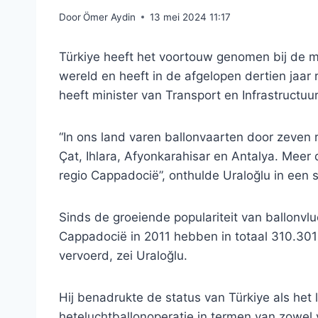
Door
Ömer Aydin
13 mei 2024 11:17
Türkiye heeft het voortouw genomen bij de me
wereld en heeft in de afgelopen dertien jaar
heeft minister van Transport en Infrastructu
“In ons land varen ballonvaarten door zeven 
Çat, Ihlara, Afyonkarahisar en Antalya. Meer
regio Cappadocië”, onthulde Uraloğlu in een sc
Sinds de groeiende populariteit van ballonv
Cappadocië in 2011 hebben in totaal 310.301
vervoerd, zei Uraloğlu.
Hij benadrukte de status van Türkiye als het
heteluchtballonoperatie in termen van zowel