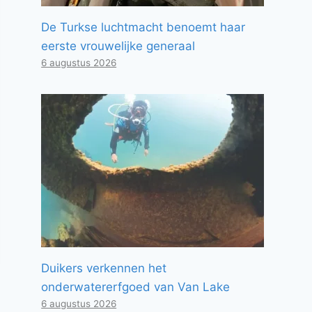
De Turkse luchtmacht benoemt haar
eerste vrouwelijke generaal
6 augustus 2026
Duikers verkennen het
onderwatererfgoed van Van Lake
6 augustus 2026