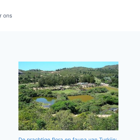
r ons
De prachtige flora en fauna van Turkije: