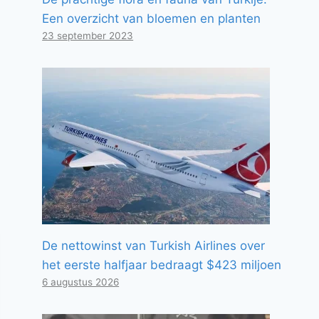
Een overzicht van bloemen en planten
23 september 2023
De nettowinst van Turkish Airlines over
het eerste halfjaar bedraagt ​​$423 miljoen
6 augustus 2026