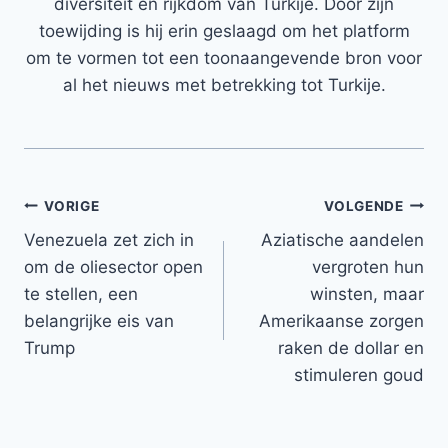
diversiteit en rijkdom van Turkije. Door zijn
toewijding is hij erin geslaagd om het platform
om te vormen tot een toonaangevende bron voor
al het nieuws met betrekking tot Turkije.
Bericht
VORIGE
VOLGENDE
Venezuela zet zich in
Aziatische aandelen
navigatie
om de oliesector open
vergroten hun
te stellen, een
winsten, maar
belangrijke eis van
Amerikaanse zorgen
Trump
raken de dollar en
stimuleren goud