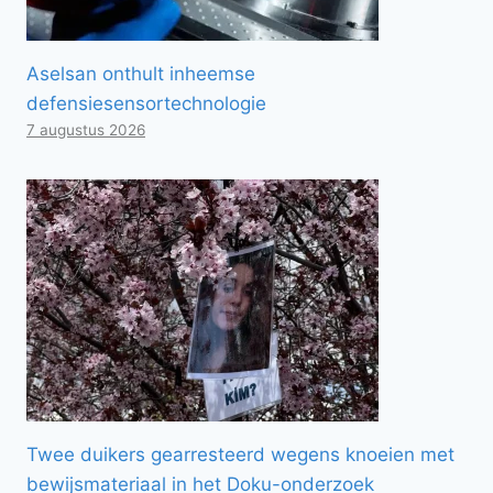
Aselsan onthult inheemse
defensiesensortechnologie
7 augustus 2026
Twee duikers gearresteerd wegens knoeien met
bewijsmateriaal in het Doku-onderzoek