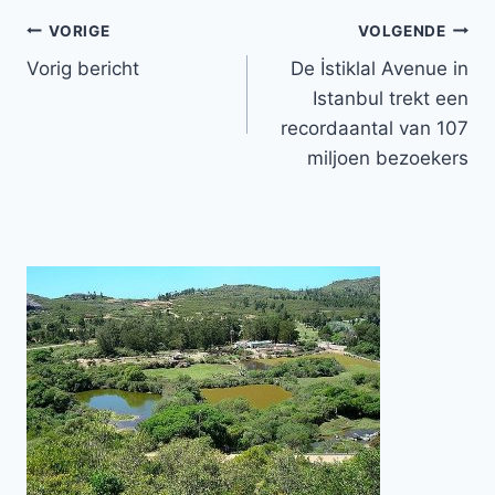
Bericht
VORIGE
VOLGENDE
Vorig bericht
De İstiklal Avenue in
navigatie
Istanbul trekt een
recordaantal van 107
miljoen bezoekers