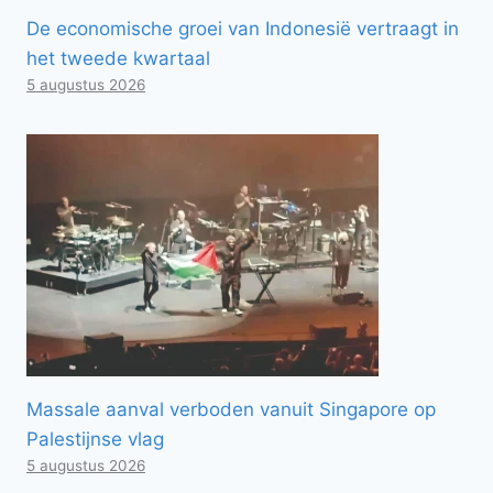
De economische groei van Indonesië vertraagt ​​in
het tweede kwartaal
5 augustus 2026
Massale aanval verboden vanuit Singapore op
Palestijnse vlag
5 augustus 2026