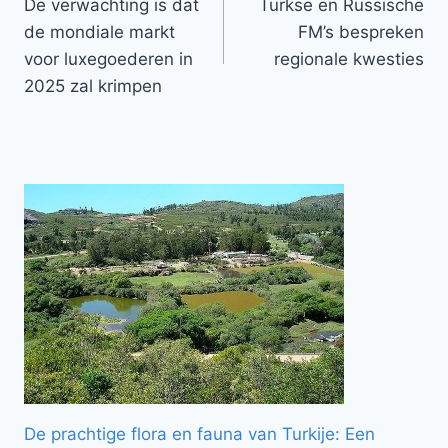
De verwachting is dat
Turkse en Russische
navigatie
de mondiale markt
FM’s bespreken
voor luxegoederen in
regionale kwesties
2025 zal krimpen
De prachtige flora en fauna van Turkije: Een