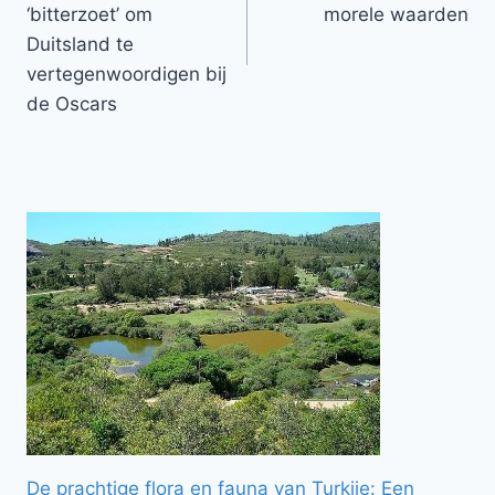
‘bitterzoet’ om
morele waarden
Duitsland te
vertegenwoordigen bij
de Oscars
De prachtige flora en fauna van Turkije: Een