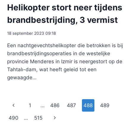
Helikopter stort neer tijdens
brandbestrijding, 3 vermist
18 september 2023 09:18
Een nachtgevechtshelikopter die betrokken is bij
brandbestrijdingsoperaties in de westelijke
provincie Menderes in Izmir is neergestort op de
Tahtalı-dam, wat heeft geleid tot een
gewaagde…
Paginanavigatie
Vorige
1
…
486
487
488
489
pagina
Volgende
490
…
515
pagina