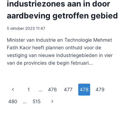
industriezones aan in door
aardbeving getroffen gebied
5 oktober 2023 11:47
Minister van Industrie en Technologie Mehmet
Fatih Kacır heeft plannen onthuld voor de
vestiging van nieuwe industriegebieden in vier
van de provincies die begin februari…
Paginanavigatie
Vorige
1
…
476
477
478
479
pagina
Volgende
480
…
515
pagina