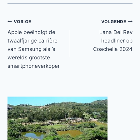
Bericht
VORIGE
VOLGENDE
Apple beëindigt de
Lana Del Rey
navigatie
twaalfjarige carrière
headliner op
van Samsung als ’s
Coachella 2024
werelds grootste
smartphoneverkoper