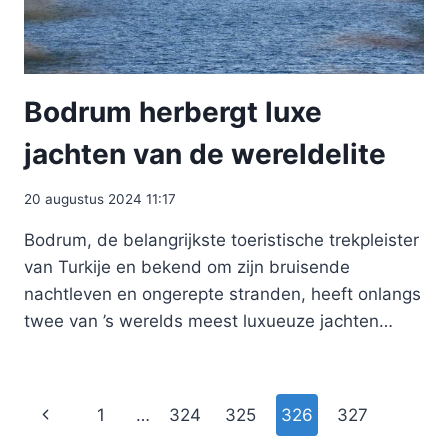
Bodrum herbergt luxe
jachten van de wereldelite
20 augustus 2024 11:17
Bodrum, de belangrijkste toeristische trekpleister
van Turkije en bekend om zijn bruisende
nachtleven en ongerepte stranden, heeft onlangs
twee van ’s werelds meest luxueuze jachten…
Paginanavigatie
Vorige
1
…
324
325
326
327