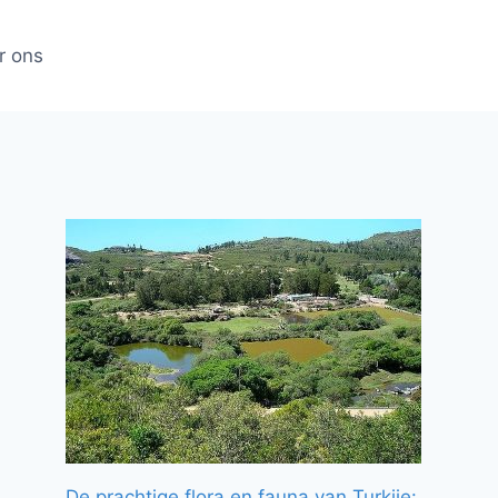
r ons
De prachtige flora en fauna van Turkije: