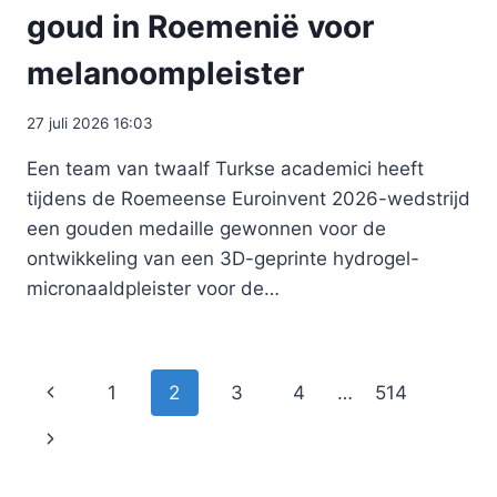
goud in Roemenië voor
melanoompleister
27 juli 2026 16:03
Een team van twaalf Turkse academici heeft
tijdens de Roemeense Euroinvent 2026-wedstrijd
een gouden medaille gewonnen voor de
ontwikkeling van een 3D-geprinte hydrogel-
micronaaldpleister voor de…
Paginanavigatie
Vorige
1
2
3
4
…
514
pagina
Volgende
pagina