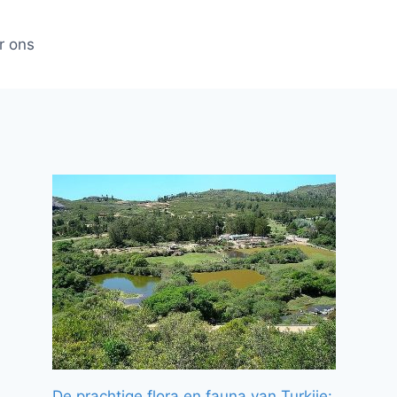
r ons
De prachtige flora en fauna van Turkije: