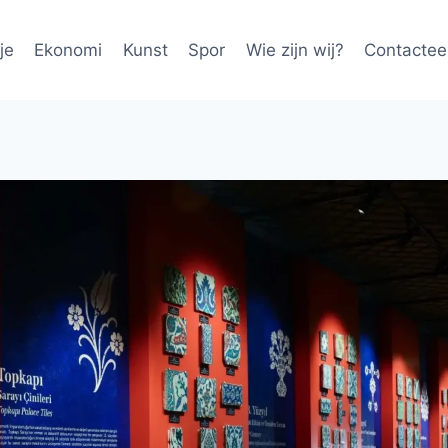
je
Ekonomi
Kunst
Spor
Wie zijn wij?
Contactee