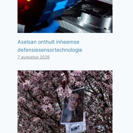
Aselsan onthult inheemse
defensiesensortechnologie
7 augustus 2026