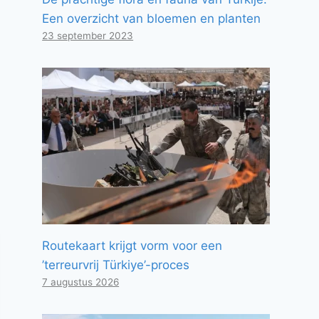
Een overzicht van bloemen en planten
23 september 2023
Routekaart krijgt vorm voor een
’terreurvrij Türkiye’-proces
7 augustus 2026