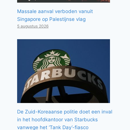
Massale aanval verboden vanuit
Singapore op Palestijnse vlag
5 augustus 2026
De Zuid-Koreaanse politie doet een inval
in het hoofdkantoor van Starbucks
vanwege het ‘Tank Day’-fiasco