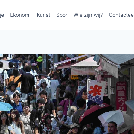
je
Ekonomi
Kunst
Spor
Wie zijn wij?
Contactee