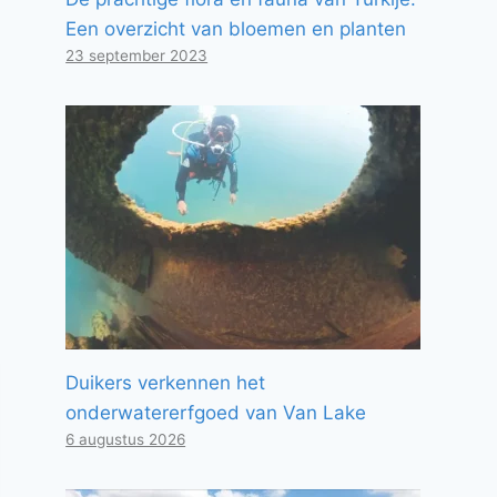
Een overzicht van bloemen en planten
23 september 2023
Duikers verkennen het
onderwatererfgoed van Van Lake
6 augustus 2026