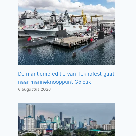
De maritieme editie van Teknofest gaat
naar marineknooppunt Gölcük
6 augustus 2026