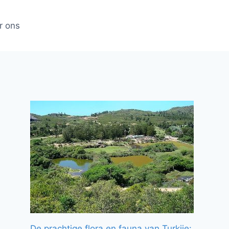
r ons
De prachtige flora en fauna van Turkije: