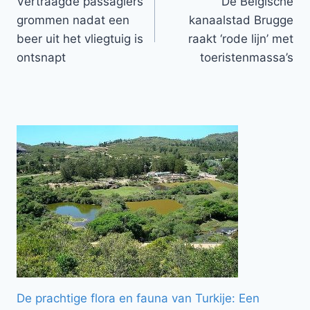
Vertraagde passagiers
De Belgische
navigatie
grommen nadat een
kanaalstad Brugge
beer uit het vliegtuig is
raakt ‘rode lijn’ met
ontsnapt
toeristenmassa’s
De prachtige flora en fauna van Turkije: Een