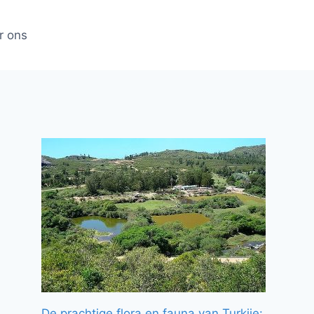
r ons
De prachtige flora en fauna van Turkije: