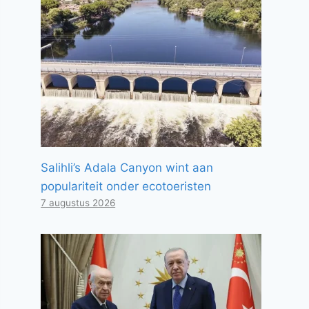
Salihli’s Adala Canyon wint aan
populariteit onder ecotoeristen
7 augustus 2026