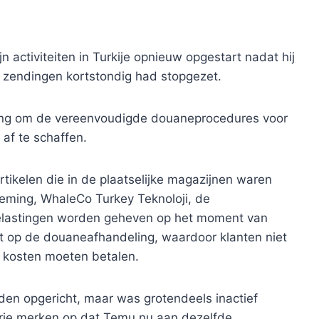
activiteiten in Turkije opnieuw opgestart nadat hij
zendingen kortstondig had stopgezet.
ring om de vereenvoudigde douaneprocedures voor
af te schaffen.
tikelen die in de plaatselijke magazijnen waren
eming, WhaleCo Turkey Teknoloji, de
Belastingen worden geheven op het moment van
udt op de douaneafhandeling, waardoor klanten niet
a kosten moeten betalen.
den opgericht, maar was grotendeels inactief
rie merken op dat Temu nu aan dezelfde