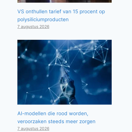
VS onthullen tarief van 15 procent op
polysiliciumproducten
7 augustus 2026
AI-modellen die rood worden,
veroorzaken steeds meer zorgen
7 augustus 2026