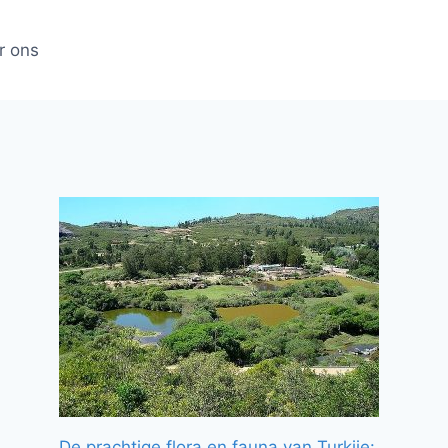
r ons
De prachtige flora en fauna van Turkije: