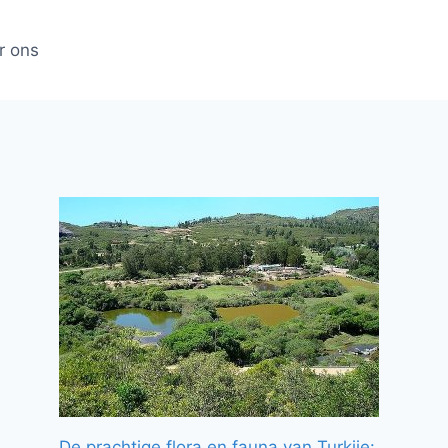
r ons
De prachtige flora en fauna van Turkije: