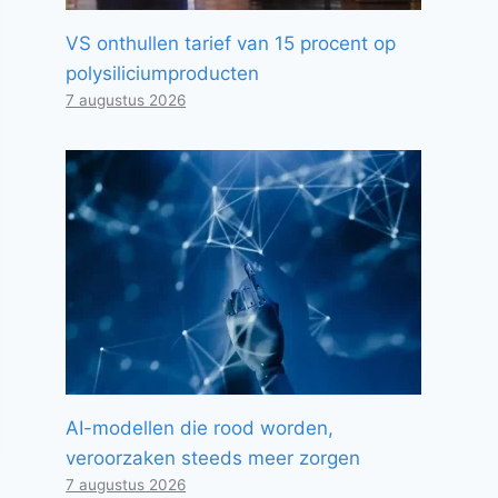
VS onthullen tarief van 15 procent op
polysiliciumproducten
7 augustus 2026
AI-modellen die rood worden,
veroorzaken steeds meer zorgen
7 augustus 2026