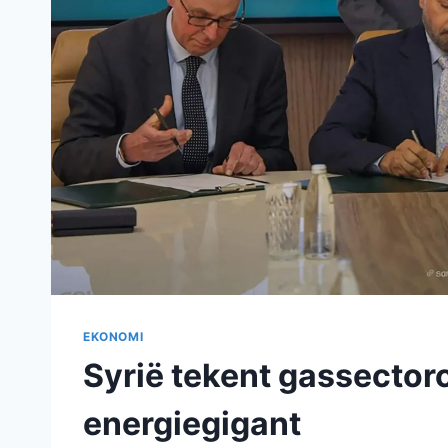
EKONOMI
Syrië tekent gassecto
energiegigant