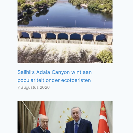
Salihli’s Adala Canyon wint aan
populariteit onder ecotoeristen
7 augustus 2026