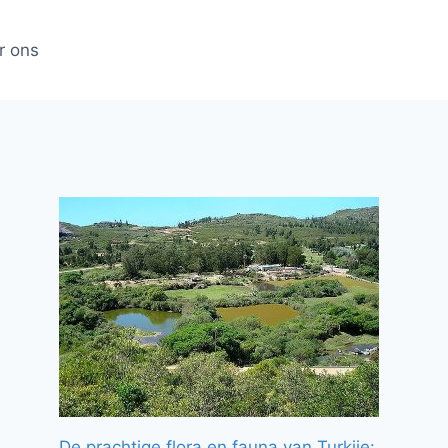
r ons
De prachtige flora en fauna van Turkije: