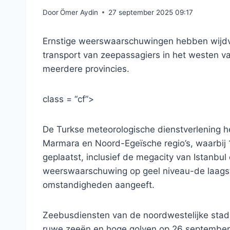
Door
Ömer Aydin
27 september 2025 09:17
Ernstige weerswaarschuwingen hebben wijdve
transport van zeepassagiers in het westen v
meerdere provincies.
class = “cf”>
De Turkse meteorologische dienstverlening 
Marmara en Noord-Egeïsche regio’s, waarbij 
geplaatst, inclusief de megacity van Istanbul
weerswaarschuwing op geel niveau-de laagste 
omstandigheden aangeeft.
Zeebusdiensten van de noordwestelijke stad
ruwe zeeën en hoge golven op 26 september