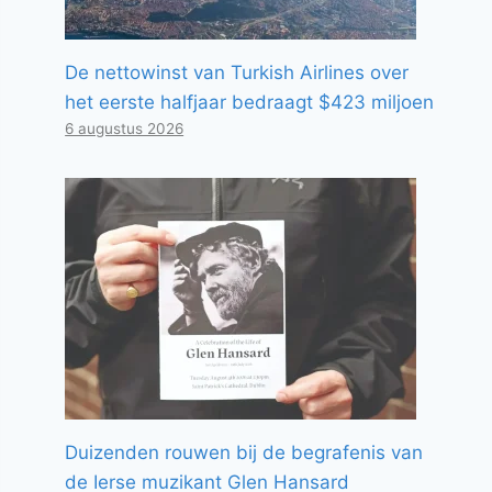
De nettowinst van Turkish Airlines over
het eerste halfjaar bedraagt ​​$423 miljoen
6 augustus 2026
Duizenden rouwen bij de begrafenis van
de Ierse muzikant Glen Hansard