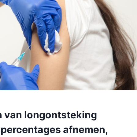
n van longontsteking
epercentages afnemen,