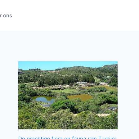
r ons
De prachtige flora en fauna van Turkije: