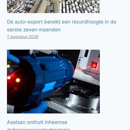
De auto-export bereikt een recordhoogte in de
eerste zeven maanden
7 augustus 2026
Aselsan onthult inheemse
defensiesensortechnologie