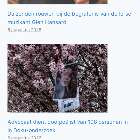
Duizenden rouwen bij de begrafenis van de Ierse
muzikant Glen Hansard
6 augustus 2026
Advocaat dient doofpotlijst van 108 personen in
in Doku-onderzoek
6 augustus 2026