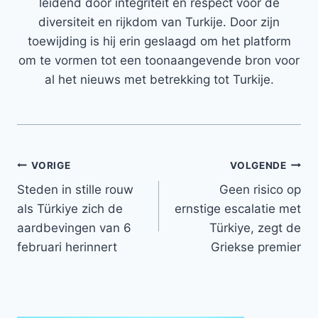
leidend door integriteit en respect voor de
diversiteit en rijkdom van Turkije. Door zijn
toewijding is hij erin geslaagd om het platform
om te vormen tot een toonaangevende bron voor
al het nieuws met betrekking tot Turkije.
Bericht
VORIGE
VOLGENDE
Steden in stille rouw
Geen risico op
navigatie
als Türkiye zich de
ernstige escalatie met
aardbevingen van 6
Türkiye, zegt de
februari herinnert
Griekse premier