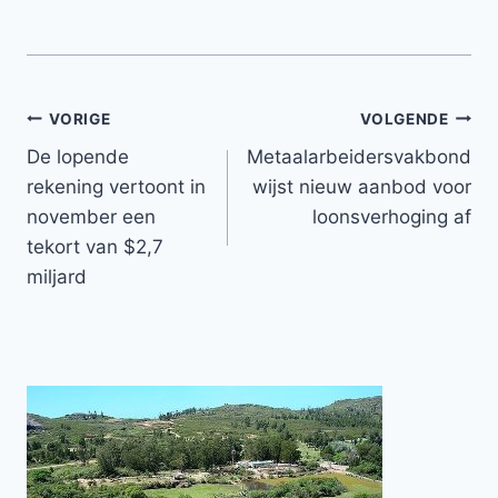
Bericht
VORIGE
VOLGENDE
De lopende
Metaalarbeidersvakbond
navigatie
rekening vertoont in
wijst nieuw aanbod voor
november een
loonsverhoging af
tekort van $2,7
miljard