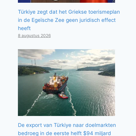
Türkiye zegt dat het Griekse toerismeplan
in de Egeïsche Zee geen juridisch effect
heeft
8 augustus 2026
De export van Türkiye naar doelmarkten
bedroeg in de eerste helft $94 miljard