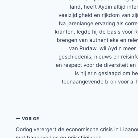
land, heeft Aydin altijd in
veelzijdigheid en rijkdom van zi
Na jarenlange ervaring als corr
kranten, legde hij de basis voor 
brengen van authentieke en rele
van Rudaw, wil Aydin meer 
geschiedenis, nieuws en reisinfo
en respect voor de diversiteit en 
is hij erin geslaagd om h
toonaangevende bron voor al h
Bericht
VORIGE
Oorlog verergert de economische crisis in Libano
navigatie
met banenverlies en prijsstijgingen