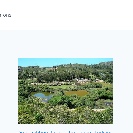
r ons
De prachtige flora en fauna van Turkije: