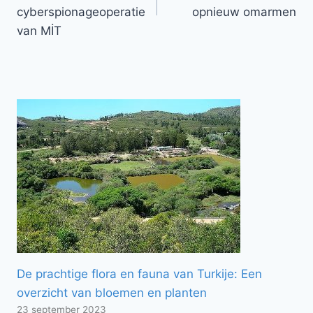
cyberspionageoperatie
opnieuw omarmen
van MİT
De prachtige flora en fauna van Turkije: Een
overzicht van bloemen en planten
23 september 2023