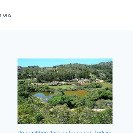
r ons
De prachtige flora en fauna van Turkije: