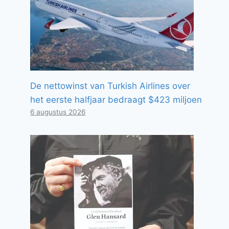
De nettowinst van Turkish Airlines over
het eerste halfjaar bedraagt ​​$423 miljoen
6 augustus 2026