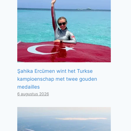
Şahika Ercümen wint het Turkse
kampioenschap met twee gouden
medailles
6 augustus 2026