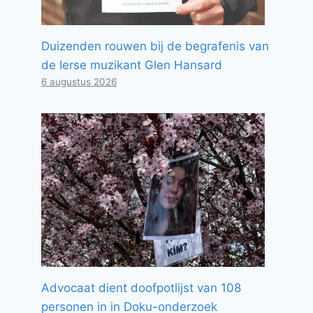
Duizenden rouwen bij de begrafenis van
de Ierse muzikant Glen Hansard
6 augustus 2026
Advocaat dient doofpotlijst van 108
personen in in Doku-onderzoek