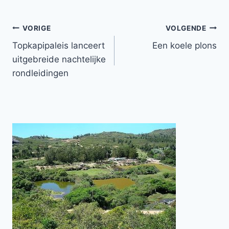
Bericht
VORIGE
VOLGENDE
Topkapipaleis lanceert
Een koele plons
navigatie
uitgebreide nachtelijke
rondleidingen