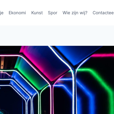
je
Ekonomi
Kunst
Spor
Wie zijn wij?
Contactee