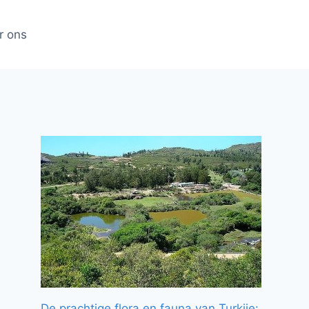
r ons
De prachtige flora en fauna van Turkije: