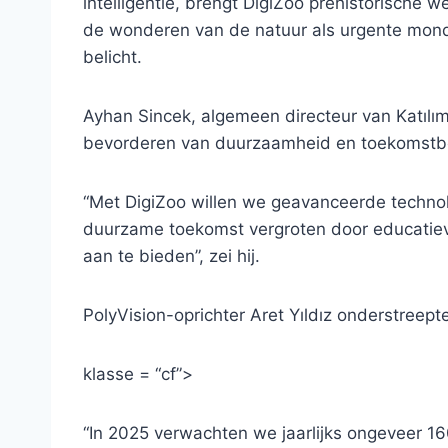
intelligentie, brengt DigiZoo prehistorische 
de wonderen van de natuur als urgente mond
belicht.
Ayhan Sincek, algemeen directeur van Katılım 
bevorderen van duurzaamheid en toekomstbe
“Met DigiZoo willen we geavanceerde technol
duurzame toekomst vergroten door educatieve
aan te bieden”, zei hij.
PolyVision-oprichter Aret Yıldız onderstreept
klasse = “cf”>
“In 2025 verwachten we jaarlijks ongeveer 