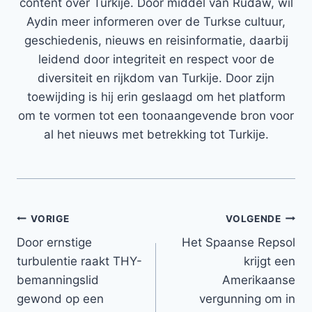
content over Turkije. Door middel van Rudaw, wil
Aydin meer informeren over de Turkse cultuur,
geschiedenis, nieuws en reisinformatie, daarbij
leidend door integriteit en respect voor de
diversiteit en rijkdom van Turkije. Door zijn
toewijding is hij erin geslaagd om het platform
om te vormen tot een toonaangevende bron voor
al het nieuws met betrekking tot Turkije.
Bericht
VORIGE
VOLGENDE
Door ernstige
Het Spaanse Repsol
navigatie
turbulentie raakt THY-
krijgt een
bemanningslid
Amerikaanse
gewond op een
vergunning om in