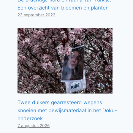
Een overzicht van bloemen en planten
23 september 2023
Twee duikers gearresteerd wegens
knoeien met bewijsmateriaal in het Doku-
onderzoek
7 augustus 2026