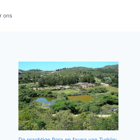
r ons
De prachtige flora en fauna van Turkije: