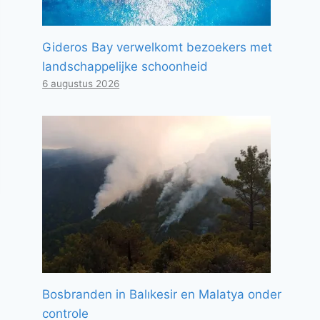
Gideros Bay verwelkomt bezoekers met
landschappelijke schoonheid
6 augustus 2026
Bosbranden in Balıkesir en Malatya onder
controle