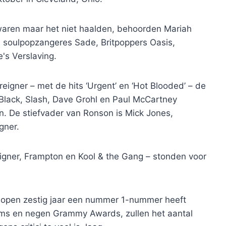
waren maar het niet haalden, behoorden Mariah
, soulpopzangeres Sade, Britpoppers Oasis,
's Verslaving.
igner – met de hits ‘Urgent’ en ‘Hot Blooded’ – de
k Black, Slash, Dave Grohl en Paul McCartney
en. De stiefvader van Ronson is Mick Jones,
gner.
igner, Frampton en Kool & the Gang – stonden voor
gelopen zestig jaar een nummer 1-nummer heeft
bums en negen Grammy Awards, zullen het aantal