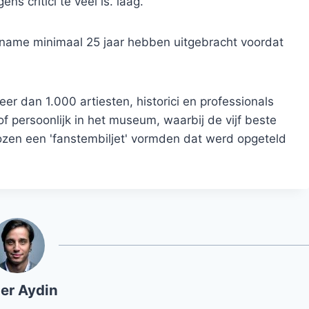
s critici te veel is. laag.
name minimaal 25 jaar hebben uitgebracht voordat
dan 1.000 artiesten, historici en professionals
f persoonlijk in het museum, waarbij de vijf beste
kozen een 'fanstembiljet' vormden dat werd opgeteld
er Aydin