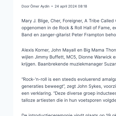
Door
Ömer Aydin
24 april 2024 08:18
Mary J. Blige, Cher, Foreigner, A Tribe Call
opgenomen in de Rock & Roll Hall of Fame, 
Band en zanger-gitarist Peter Frampton beho
Alexis Korner, John Mayall en Big Mama Thorn
wijlen Jimmy Buffett, MC5, Dionne Warwick 
krijgen. Baanbrekende muziekmanager Suza
“Rock-'n-roll is een steeds evoluerend amalg
generaties beweegt”, zegt John Sykes, voorzi
een verklaring. “Deze diverse groep inductee
talloze artiesten die in hun voetsporen volgde
De introductieceremonie vindt plaats op 19 o