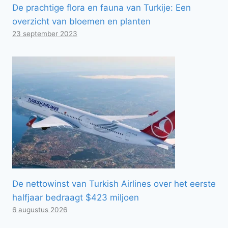
De prachtige flora en fauna van Turkije: Een
overzicht van bloemen en planten
23 september 2023
De nettowinst van Turkish Airlines over het eerste
halfjaar bedraagt ​​$423 miljoen
6 augustus 2026