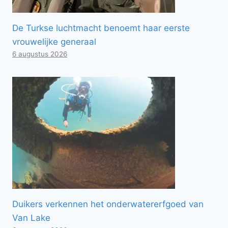
De Turkse luchtmacht benoemt haar eerste
vrouwelijke generaal
6 augustus 2026
Duikers verkennen het onderwatererfgoed van
Van Lake