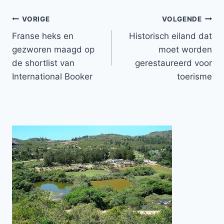
Bericht
VORIGE
VOLGENDE
Franse heks en
Historisch eiland dat
navigatie
gezworen maagd op
moet worden
de shortlist van
gerestaureerd voor
International Booker
toerisme