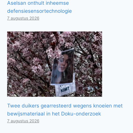
Aselsan onthult inheemse
defensiesensortechnologie
7 augustus 2026
Twee duikers gearresteerd wegens knoeien met
bewijsmateriaal in het Doku-onderzoek
7 augustus 2026