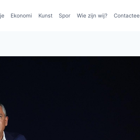
je
Ekonomi
Kunst
Spor
Wie zijn wij?
Contactee