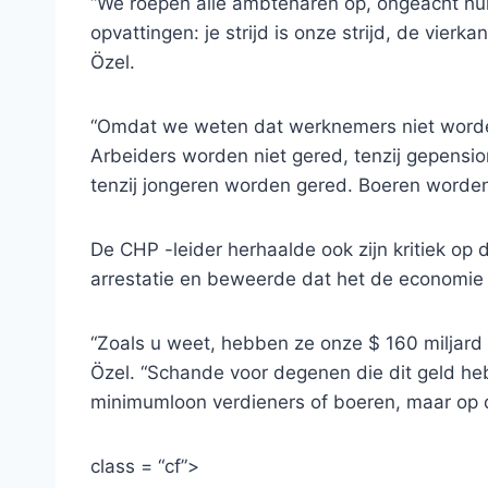
“We roepen alle ambtenaren op, ongeacht hun
opvattingen: je strijd is onze strijd, de vierkan
Özel.
“Omdat we weten dat werknemers niet worde
Arbeiders worden niet gered, tenzij gepensi
tenzij jongeren worden gered. Boeren worden
De CHP -leider herhaalde ook zijn kritiek op
arrestatie en beweerde dat het de economie
“Zoals u weet, hebben ze onze $ 160 miljard
Özel. “Schande voor degenen die dit geld he
minimumloon verdieners of boeren, maar op d
class = “cf”>