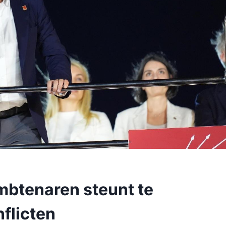
mbtenaren steunt te
flicten