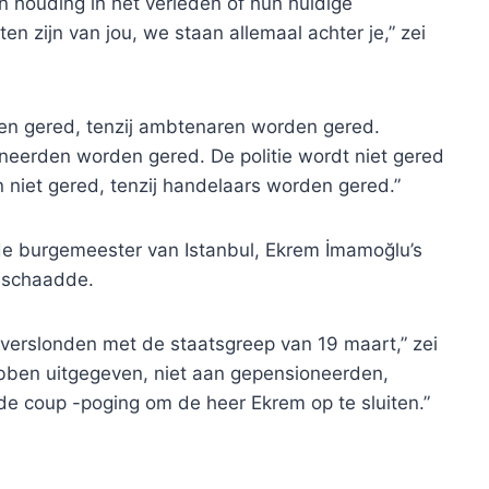
 houding in het verleden of hun huidige
ten zijn van jou, we staan ​​allemaal achter je,” zei
n gered, tenzij ambtenaren worden gered.
oneerden worden gered. De politie wordt niet gered
 niet gered, tenzij handelaars worden gered.”
 de burgemeester van Istanbul, Ekrem İmamoğlu’s
 schaadde.
 verslonden met de staatsgreep van 19 maart,” zei
bben uitgegeven, niet aan gepensioneerden,
e coup -poging om de heer Ekrem op te sluiten.”