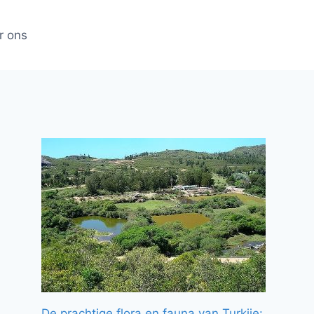
r ons
De prachtige flora en fauna van Turkije: