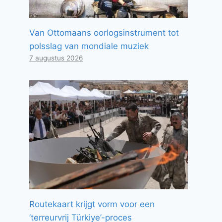
Van Ottomaans oorlogsinstrument tot
polsslag van mondiale muziek
7 augustus 2026
Routekaart krijgt vorm voor een
’terreurvrij Türkiye’-proces