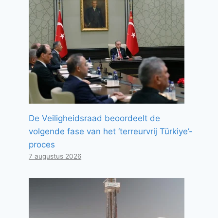
De Veiligheidsraad beoordeelt de
volgende fase van het ‘terreurvrij Türkiye’-
proces
7 augustus 2026