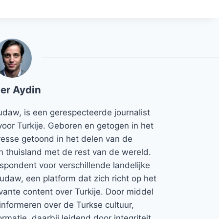
er Aydin
udaw, is een gerespecteerde journalist
voor Turkije. Geboren en getogen in het
teresse getoond in het delen van de
jn thuisland met de rest van de wereld.
espondent voor verschillende landelijke
Rudaw, een platform dat zich richt op het
vante content over Turkije. Door middel
informeren over de Turkse cultuur,
rmatie, daarbij leidend door integriteit