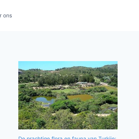
r ons
De prachtige flora en fauna van Turkije: