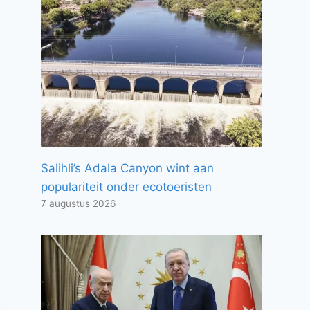
Salihli’s Adala Canyon wint aan
populariteit onder ecotoeristen
7 augustus 2026