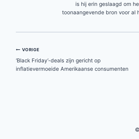
is hij erin geslaagd om h
toonaangevende bron voor al h
Bericht
VORIGE
‘Black Friday’-deals zijn gericht op
navigatie
inflatievermoeide Amerikaanse consumenten
©