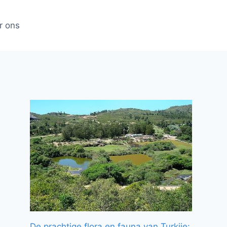
r ons
De prachtige flora en fauna van Turkije: