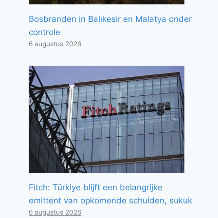
Bosbranden in Balıkesir en Malatya onder
controle
6 augustus 2026
Fitch: Türkiye blijft een belangrijke
emittent van opkomende schulden, sukuk
6 augustus 2026